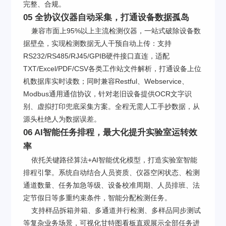
完整、合规。
05 全协议仪器自动采集，打通设备数据孤岛
兼容市面上95%以上主流检测仪器，一站式破除设备数
据壁垒，实现检测数据无人干预自动上传：支持
RS232/RS485/RJ45/GPIB硬件接口直连，适配
TXT/Excel/PDF/CSV各类工作站文件解析，打通设备上位
机数据库实时读数；同时兼容Restful、Webservice、
Modbus通用通信协议，针对老旧设备提供OCR文字识
别、虚拟打印兜底采集方案。全程无需人工手抄数据，从
源头杜绝人为数据误差。
06 AI智能任务排程，最大化提升实验室运转效
率
依托关键路径算法+AI智能优化模型，打造实验室智能
排程引擎。系统自动结合人员资质、仪器空闲状态、检测
通道数量、任务加急等级、设备校准周期、人员排班、法
定节假日等多重约束条件，智能分配检测任务。
支持样品拆箱并箱、多通道并行检测、多样品同步测试
等复杂业务场景，可视化甘特图看板直观展示全部任务进