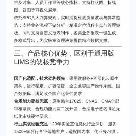
告及时率、人员工作量等核心指标，支持柱状图、折线
图、饼图等可视化展示。
依托SPC八大判异规则，实时捕捉检测质量波动与异常趋
势；支持业务流程下钻分析，精准定位流程卡点与管理短
板。同时支持自定义报表制作，各类业务报表一键生成、
多格式导出，为实验室管理决策提供精准数据支撑。
三、产品核心优势，区别于通用版
LIMS的硬核竞争力
国产化适配，技术架构领先
：采用微服务+容器化云原生
架构，运行稳定、扩容便捷，全面兼容国产操作系统、国
产数据库，满足政企国产化替代要求；
合规能力硬核兜底
：原生贴合17025、CNAS、CMA全部
审核条款，合规功能无需二次开发，合法电子签名满足无
纸化审核硬性要求；
行业实战经验充足
：20年实验室信息化行业深耕，服务
1500+家各行各业落地客户，适配国内本土化业务习惯，