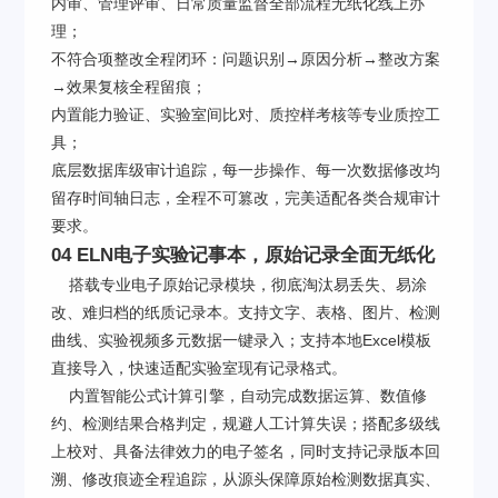
内审、管理评审、日常质量监督全部流程无纸化线上办
理；
不符合项整改全程闭环：问题识别→原因分析→整改方案
→效果复核全程留痕；
内置能力验证、实验室间比对、质控样考核等专业质控工
具；
底层数据库级审计追踪，每一步操作、每一次数据修改均
留存时间轴日志，全程不可篡改，完美适配各类合规审计
要求。
04 ELN电子实验记事本，原始记录全面无纸化
搭载专业电子原始记录模块，彻底淘汰易丢失、易涂
改、难归档的纸质记录本。支持文字、表格、图片、检测
曲线、实验视频多元数据一键录入；支持本地Excel模板
直接导入，快速适配实验室现有记录格式。
内置智能公式计算引擎，自动完成数据运算、数值修
约、检测结果合格判定，规避人工计算失误；搭配多级线
上校对、具备法律效力的电子签名，同时支持记录版本回
溯、修改痕迹全程追踪，从源头保障原始检测数据真实、